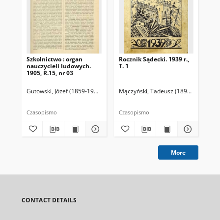
Szkolnictwo : organ
Rocznik Sądecki. 1939 r.,
Sz
nauczycieli ludowych.
T. 1
org
1905, R.15, nr 03
lud
Gutowski, Józef (1859-1916). Redaktor
Mączyński, Tadeusz (1898-1955). Re
Gut
Czasopismo
Czasopismo
Cza
More
CONTACT DETAILS