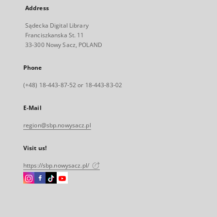
Address
Sądecka Digital Library
Franciszkanska St. 11
33-300 Nowy Sacz, POLAND
Phone
(+48) 18-443-87-52 or 18-443-83-02
E-Mail
region@sbp.nowysacz.pl
Visit us!
https://sbp.nowysacz.pl/
Instagram
Facebook
Instagram
Instagram
External
External
External
External
link,
link,
link,
link,
will
will
will
will
open
open
open
open