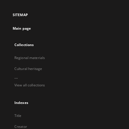
in
in
in
in
a
a
a
a
SITEMAP
new
new
new
new
tab
tab
tab
tab
Main page
Collections
Regional materials
Cultural heritage
...
View all collections
Indexes
Title
Creator