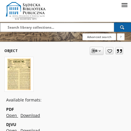
Advanced search
?
OBJECT
Available formats:
PDF
Open
Download
DJVU
Open
Download