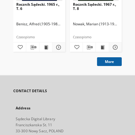
Rocznik Sądecki. 1965 r.,
Rocznik Sądecki. 1967 r.,
Roc
T. 6
T. 8
T. 
Benisz, Alfred (1905-1987). Redaktor
Nowak, Marian (1913-1991). Redakto
Dziwik, Kazimierz (1931-1991). R
Now
Czasopismo
Czasopismo
Cza
More
CONTACT DETAILS
Address
Sądecka Digital Library
Franciszkanska St. 11
33-300 Nowy Sacz, POLAND