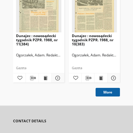
Dunajec : nowosądecki
Dunajec : nowosądecki
Dun
tygodnik PZPR. 1988, nr
tygodnik PZPR. 1988, nr
198
11(384)
10(383)
338
Ogorzałek, Adam. Redaktor naczelny
Ogorzałek, Adam. Redaktor naczelny
Ogo
Gazeta
Gazeta
Gaz
More
CONTACT DETAILS