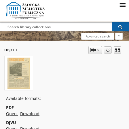
Advanced search
?
OBJECT
Available formats:
PDF
Open
Download
DJVU
Open
Download