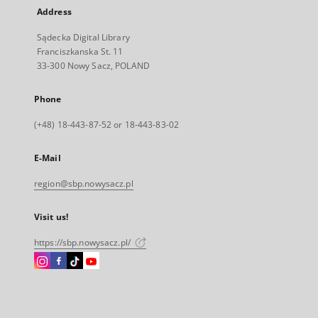
Address
Sądecka Digital Library
Franciszkanska St. 11
33-300 Nowy Sacz, POLAND
Phone
(+48) 18-443-87-52 or 18-443-83-02
E-Mail
region@sbp.nowysacz.pl
Visit us!
https://sbp.nowysacz.pl/
Instagram
Facebook
Instagram
Instagram
External
External
External
External
link,
link,
link,
link,
will
will
will
will
open
open
open
open