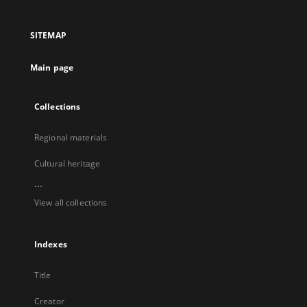
in
in
in
in
a
a
a
a
SITEMAP
new
new
new
new
tab
tab
tab
tab
Main page
Collections
Regional materials
Cultural heritage
...
View all collections
Indexes
Title
Creator