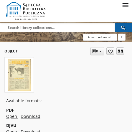
Advanced search
?
OBJECT
Available formats:
PDF
Open
Download
DJVU
Open
Download