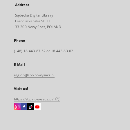
Address
Sądecka Digital Library
Franciszkanska St. 11
33-300 Nowy Sacz, POLAND
Phone
(+48) 18-443-87-52 or 18-443-83-02
E-Mail
region@sbp.nowysacz.pl
Visit us!
https://sbp.nowysacz.pl/
Instagram
Facebook
Instagram
Instagram
External
External
External
External
link,
link,
link,
link,
will
will
will
will
open
open
open
open