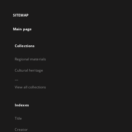
in
in
in
in
a
a
a
a
SITEMAP
new
new
new
new
tab
tab
tab
tab
Main page
Collections
Regional materials
Cultural heritage
...
View all collections
Indexes
Title
Creator