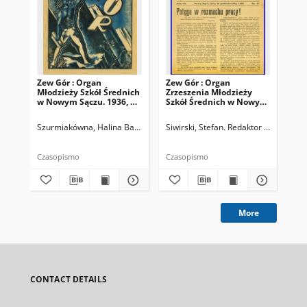
Zew Gór : Organ
Zew Gór : Organ
Zew
Młodzieży Szkół Średnich
Zrzeszenia Młodzieży
Zrz
w Nowym Sączu. 1936, R.
Szkół Średnich w Nowym
Sz
3, nr 26
Sączu. 1935, R. 3, nr 15
Sąc
Szurmiakówna, Halina Barbara (1920-1945). Redaktor naczelny
Siwirski, Stefan. Redaktor naczelny
Siw
Czasopismo
Czasopismo
Cza
More
CONTACT DETAILS