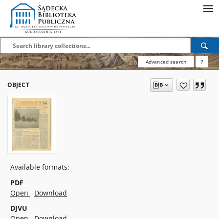
Advanced search
?
OBJECT
Available formats:
PDF
Open
Download
DJVU
Open
Download