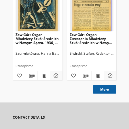
Zew Gór : Organ
Zew Gór : Organ
Zew
Młodzieży Szkół Średnich
Zrzeszenia Młodzieży
Zrz
w Nowym Sączu. 1936, R.
Szkół Średnich w Nowym
Sz
3, nr 26
Sączu. 1935, R. 3, nr 15
Sąc
Szurmiakówna, Halina Barbara (1920-1945). Redaktor naczelny
Siwirski, Stefan. Redaktor naczelny
Siw
Czasopismo
Czasopismo
Cza
More
CONTACT DETAILS