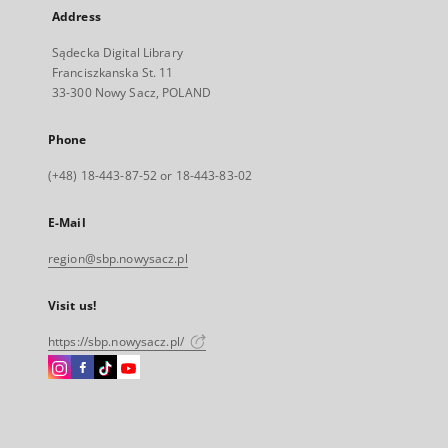
Address
Sądecka Digital Library
Franciszkanska St. 11
33-300 Nowy Sacz, POLAND
Phone
(+48) 18-443-87-52 or 18-443-83-02
E-Mail
region@sbp.nowysacz.pl
Visit us!
https://sbp.nowysacz.pl/
Instagram
Facebook
Instagram
Instagram
External
External
External
External
link,
link,
link,
link,
will
will
will
will
open
open
open
open