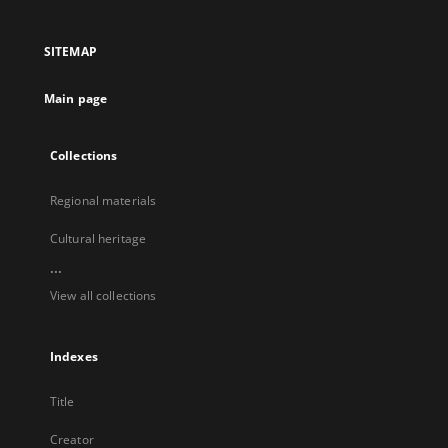
in
in
in
in
a
a
a
a
SITEMAP
new
new
new
new
tab
tab
tab
tab
Main page
Collections
Regional materials
Cultural heritage
...
View all collections
Indexes
Title
Creator