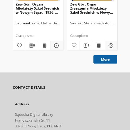
Zew Gór : Organ
Zew Gór : Organ
Zew
Młodzieży Szkół Średnich
Zrzeszenia Młodzieży
Zrz
w Nowym Sączu. 1936, R.
Szkół Średnich w Nowym
Sz
3, nr 26
Sączu. 1935, R. 3, nr 15
Sąc
Szurmiakówna, Halina Barbara (1920-1945). Redaktor naczelny
Siwirski, Stefan. Redaktor naczelny
Siw
Czasopismo
Czasopismo
Cza
More
CONTACT DETAILS
Address
Sądecka Digital Library
Franciszkanska St. 11
33-300 Nowy Sacz, POLAND