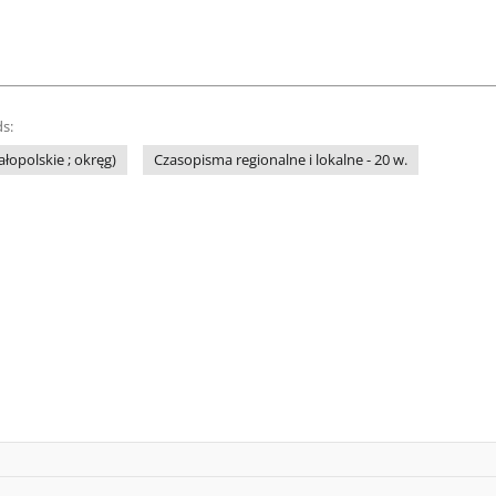
s:
łopolskie ; okręg)
Czasopisma regionalne i lokalne - 20 w.