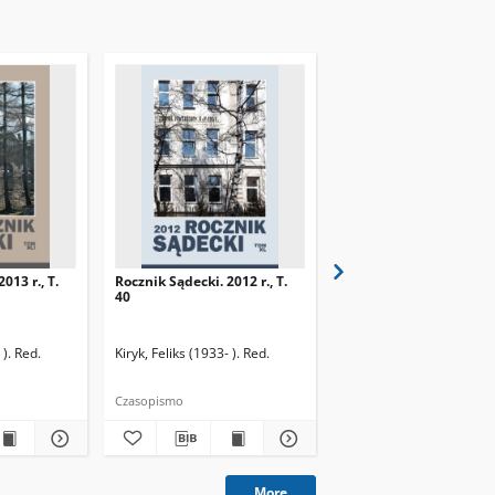
013 r., T.
Rocznik Sądecki. 2012 r., T.
Rocznik Sądecki. 2014 r.
40
42
 ). Red.
Pawłowski, Eugeniusz (1902-1986). Red.
Kiryk, Feliks (1933- ). Red.
Stamirski, Henryk (1903-1977). Red.
Kiryk, Feliks (1933- ). Red
Wo
Czasopismo
Czasopismo
More