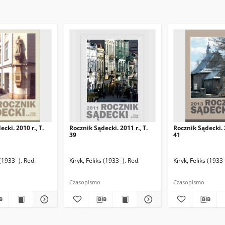
cki. 2010 r., T.
Rocznik Sądecki. 2011 r., T.
Rocznik Sądecki. 2
39
41
nia. Red.
 (1933- ). Red.
Dziwik, Kazimierz (1931-1991). Red.
Kiryk, Feliks (1933- ). Red.
Nowak, Marian (1913-1991). Red.
Kiryk, Feliks (1933-
Czasopismo
Czasopismo