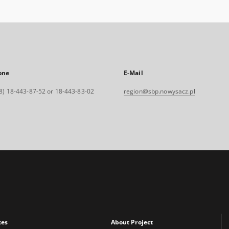
one
E-Mail
8) 18-443-87-52 or 18-443-83-02
region@sbp.nowysacz.pl
xes
About Project