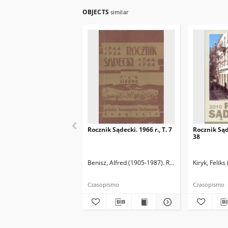
OBJECTS
similar
Rocznik Sądecki. 1966 r., T. 7
Rocznik Sąde
38
Benisz, Alfred (1905-1987). Red.
Czernecka, Stefa
Kiryk, Feliks
Czasopismo
Czasopismo