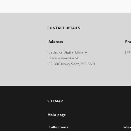
CONTACT DETAILS
Address
Ph
Sądecka Digital Library
(+4
Franciszkanska St. 11
33-300 Nowy Sacz, POLAND
SITEMAP
Main page
Collections
Inde