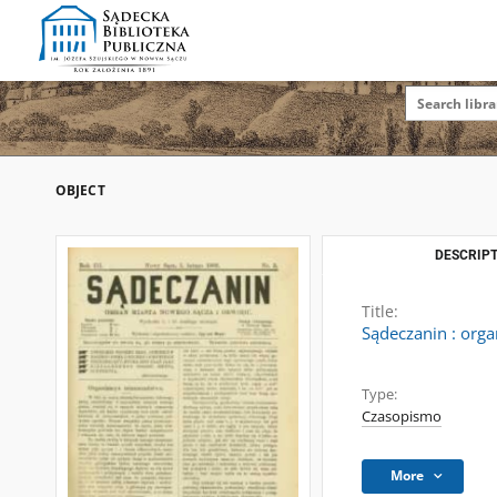
OBJECT
DESCRIPT
Title:
Sądeczanin : org
Type:
Czasopismo
More