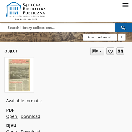
Advanced search
?
OBJECT
Available formats:
PDF
Open
Download
DJVU
Open
Download