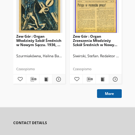
Zew Gór : Organ
Zew Gór : Organ
Zew
Młodzieży Szkół Średnich
Zrzeszenia Młodzieży
Zrz
w Nowym Sączu. 1936, R.
Szkół Średnich w Nowym
Sz
3, nr 26
Sączu. 1935, R. 3, nr 15
Sąc
Szurmiakówna, Halina Barbara (1920-1945). Redaktor naczelny
Siwirski, Stefan. Redaktor naczelny
Siw
Czasopismo
Czasopismo
Cza
More
CONTACT DETAILS