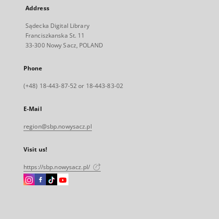
Address
Sądecka Digital Library
Franciszkanska St. 11
33-300 Nowy Sacz, POLAND
Phone
(+48) 18-443-87-52 or 18-443-83-02
E-Mail
region@sbp.nowysacz.pl
Visit us!
https://sbp.nowysacz.pl/
Instagram
Facebook
Instagram
Instagram
External
External
External
External
link,
link,
link,
link,
will
will
will
will
open
open
open
open