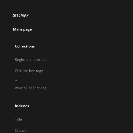
in
in
in
in
a
a
a
a
SITEMAP
new
new
new
new
tab
tab
tab
tab
Main page
Collections
Regional materials
Cultural heritage
...
View all collections
Indexes
Title
Creator