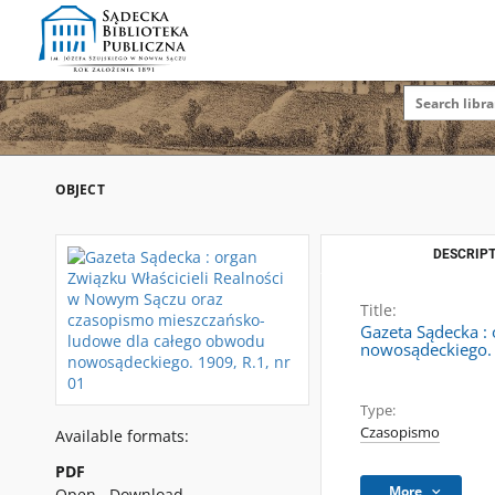
OBJECT
DESCRIPT
Title:
Gazeta Sądecka :
nowosądeckiego. 
Type:
Czasopismo
Available formats:
PDF
More
Open
Download