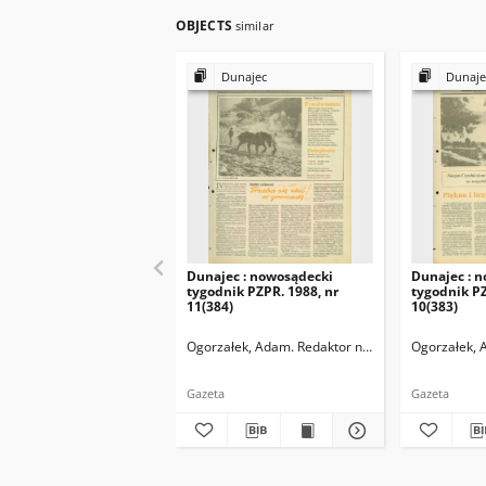
OBJECTS
similar
Dunajec
Dunaje
Dunajec : nowosądecki
Dunajec : 
tygodnik PZPR. 1988, nr
tygodnik PZ
11(384)
10(383)
Ogorzałek, Adam. Redaktor naczelny
Ogorzałek, 
Gazeta
Gazeta