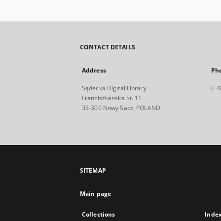
CONTACT DETAILS
Address
Ph
Sądecka Digital Library
(+4
Franciszkanska St. 11
33-300 Nowy Sacz, POLAND
SITEMAP
Main page
Collections
Inde