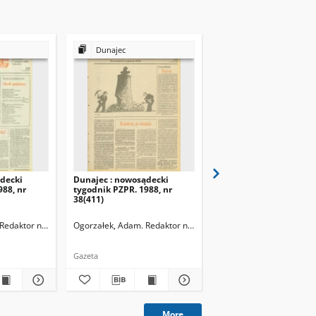
Dunajec
Dunajec
decki
Dunajec : nowosądecki
Dunajec : nowosądecki
988, nr
tygodnik PZPR. 1988, nr
tygodnik PZPR. 1988, n
38(411)
46(419)
Redaktor naczelny
Ogorzałek, Adam. Redaktor naczelny
Ogorzałek, Adam. Redak
Gazeta
Gazeta
More