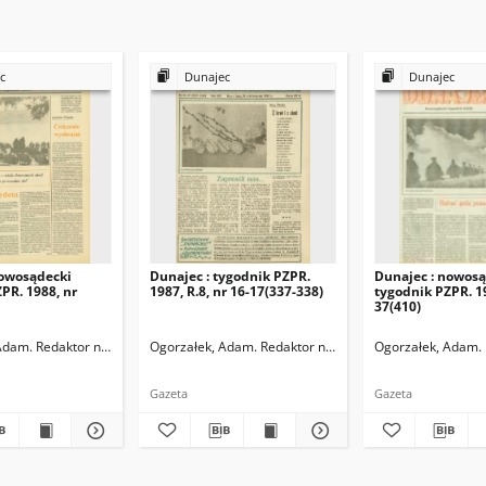
c
Dunajec
Dunajec
nowosądecki
Dunajec : tygodnik PZPR.
Dunajec : nowosą
PR. 1988, nr
1987, R.8, nr 16-17(337-338)
tygodnik PZPR. 1
37(410)
Adam. Redaktor naczelny
Ogorzałek, Adam. Redaktor naczelny
Ogorzałek, Adam. 
Gazeta
Gazeta