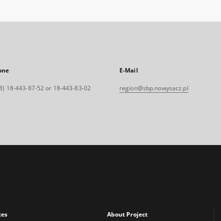
one
E-Mail
8) 18-443-87-52 or 18-443-83-02
region@sbp.nowysacz.pl
xes
About Project