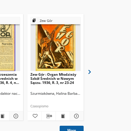
Zew Gór
Zew Gór
Zrzeszenia
Zew Gór : Organ Młodzieży
Zew Gór : Organ Młodz
Średnich w
Szkół Średnich w Nowym
Szkół Średnich w Now
, R. 4, nr
Sączu. 1936, R. 3, nr 23-24
Sączu. 1936, R. 3, nr 25
Redaktor naczelny
Szurmiakówna, Halina Barbara (1920-1945). Redaktor naczel
Szurmiakówna, Halina B
Czasopismo
Czasopismo
More