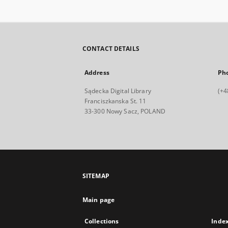
CONTACT DETAILS
Address
Ph
Sądecka Digital Library
(+4
Franciszkanska St. 11
33-300 Nowy Sacz, POLAND
SITEMAP
Main page
Collections
Inde