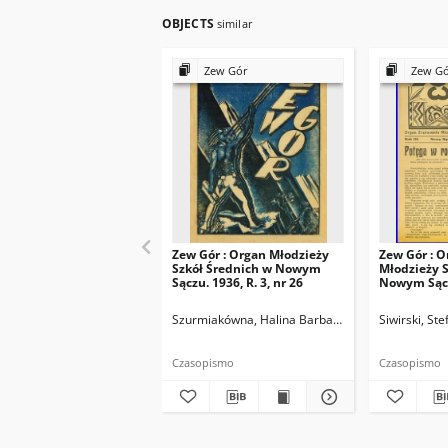
OBJECTS
similar
Zew Gór
Zew G
Zew Gór : Organ Młodzieży
Zew Gór : O
Szkół Średnich w Nowym
Młodzieży S
Sączu. 1936, R. 3, nr 26
Nowym Sączu
15
Szurmiakówna, Halina Barbara (1920-1945). Reda
Siwirski, St
Czasopismo
Czasopismo