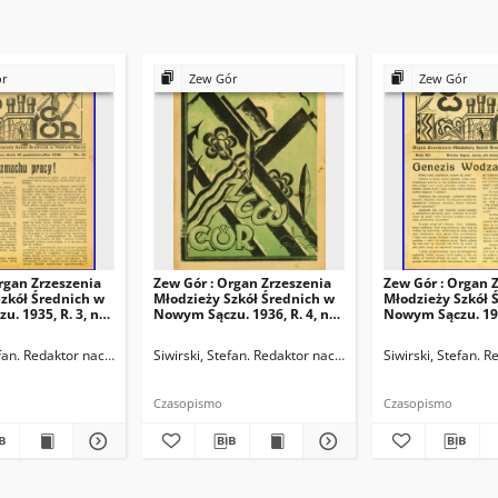
ór
Zew Gór
Zew Gór
rgan Zrzeszenia
Zew Gór : Organ Zrzeszenia
Zew Gór : Organ 
zkół Średnich w
Młodzieży Szkół Średnich w
Młodzieży Szkół 
. 1935, R. 3, nr
Nowym Sączu. 1936, R. 4, nr
Nowym Sączu. 1936
20
21
ktor naczelny
efan. Redaktor naczelny
Siwirski, Stefan. Redaktor naczelny
Siwirski, Stefan. 
Czasopismo
Czasopismo