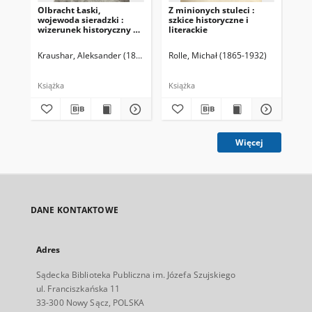
Olbracht Łaski,
Z minionych stuleci :
Żyw
wojewoda sieradzki :
szkice historyczne i
nau
wizerunek historyczny na
literackie
cz
tle dziejów Polski XVI
pos
wieku. T. 1
Un
Kraushar, Aleksander (1843-1931)
Rolle, Michał (1865-1932)
Kar
Jag
lut
Książka
Książka
Ksi
Więcej
DANE KONTAKTOWE
Adres
Sądecka Biblioteka Publiczna im. Józefa Szujskiego
ul. Franciszkańska 11
33-300 Nowy Sącz, POLSKA