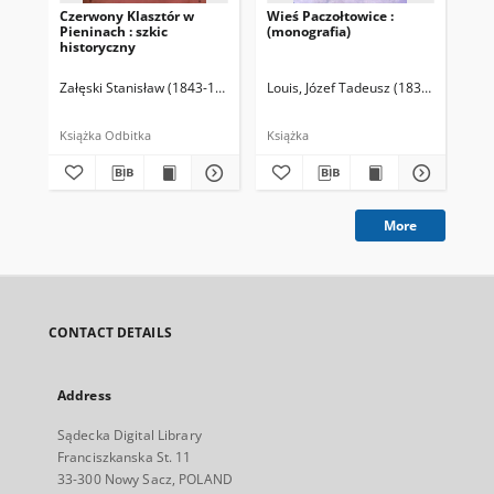
Czerwony Klasztór w
Wieś Paczołtowice :
Pod
Pieninach : szkic
(monografia)
mon
historyczny
Załęski Stanisław (1843-1908)
Louis, Józef Tadeusz (1832-1898)
Sta
Książka Odbitka
Książka
More
CONTACT DETAILS
Address
Sądecka Digital Library
Franciszkanska St. 11
33-300 Nowy Sacz, POLAND