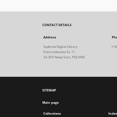
CONTACT DETAILS
Address
Ph
Sądecka Digital Library
(+4
Franciszkanska St. 11
33-300 Nowy Sacz, POLAND
SITEMAP
Main page
Collections
Inde