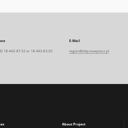
one
E-Mail
8) 18-443-87-52 or 18-443-83-02
region@sbp.nowysacz.pl
xes
About Project