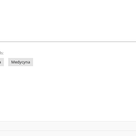
s:
a
Medycyna