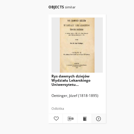
OBJECTS
similar
Rys dawnych dziejów
Wydziału Lekarskiego
Uniwersytetu
Jagiellońskiego od założenia
tegoż w r. 1364 aż do reformy
Oettinger, Józef (1818-1895)
dokonanéj przez Komisyję
edukacyjną w r. 1780. Cz. 1,
Od założenia Uniwersytetu
Odbitka
aż do końca XVI stulecia