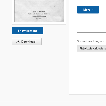
More
Show content
Subject and keyword
Download
Fizjologia człowiek