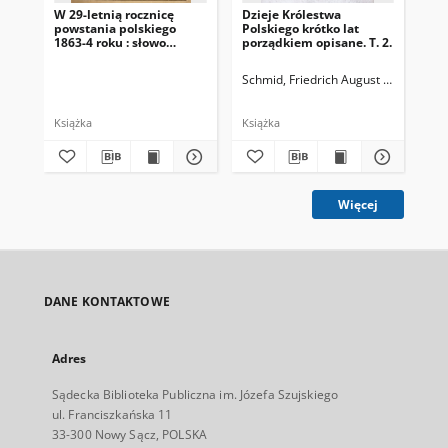
W 29-letnią rocznicę
Dzieje Królestwa
Dzi
powstania polskiego
Polskiego krótko lat
Pol
1863-4 roku : słowo
porządkiem opisane. T. 2.
por
wstępne wygłoszone na
uroczystym wieczorze
Schmid, Friedrich August von (1734-
Sch
pamiątkowym dnia 23
stycznia 1892 roku w
Nowym Sączu
Książka
Książka
Więcej
DANE KONTAKTOWE
Adres
Sądecka Biblioteka Publiczna im. Józefa Szujskiego
ul. Franciszkańska 11
33-300 Nowy Sącz, POLSKA