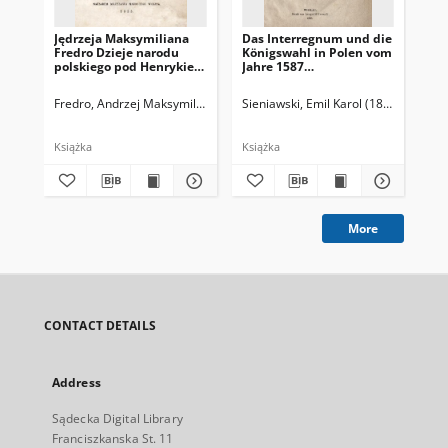
Jędrzeja Maksymiliana
Das Interregnum und die
Ob
Fredro Dzieje narodu
Königswahl in Polen vom
mo
polskiego pod Henrykiem
Jahre 1587
prz
Walezyuszem królem
quellenmässig
176
polskim a potém
dargestellt
Fredro, Andrzej Maksymilian (ok. 1620-1679)
Sieniawski, Emil Karol (1843-1921)
Syrokomla, Władysław (
Życ
francuzkim
Książka
Książka
Ksi
More
CONTACT DETAILS
Address
Sądecka Digital Library
Franciszkanska St. 11