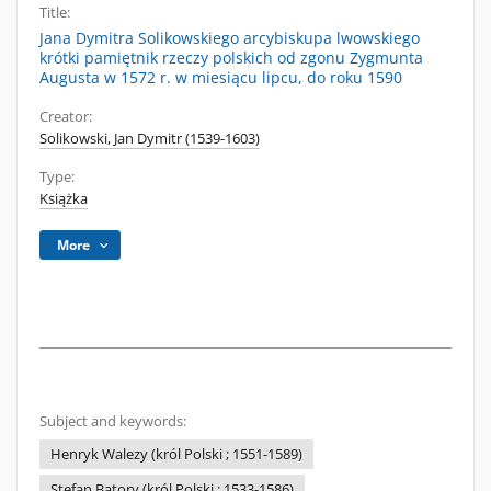
Title:
Jana Dymitra Solikowskiego arcybiskupa lwowskiego
krótki pamiętnik rzeczy polskich od zgonu Zygmunta
Augusta w 1572 r. w miesiącu lipcu, do roku 1590
Creator:
Solikowski, Jan Dymitr (1539-1603)
Type:
Książka
More
Subject and keywords:
Henryk Walezy (król Polski ; 1551-1589)
Stefan Batory (król Polski ; 1533-1586)