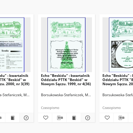
du" : kwartalnik
Echo "Beskidu" : kwartalnik
Echo "Beskidu" :
TTK "Beskid" w
Oddziału PTTK "Beskid" w
Oddziału PTTK "
. 2000, nr 3(39)
Nowym Sączu. 1999, nr 4(36)
Nowym Sączu. 200
-Stefaniczek, Małgorzata. Redaktor
Sobczyk, Adam. Redaktor
Borsukowska-Stefaniczek, Małgorzata. Redaktor
Storch, Edward. Redaktor
Sobczyk, Adam. Redaktor naczelny
Styczyńska, Irena (1923-200
Borsukowska-Stefa
Storch,
Sobczy
Czasopismo
Czasopismo