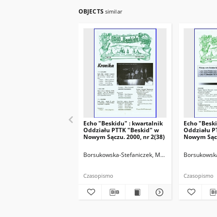
OBJECTS
similar
Echo "Beskidu" : kwartalnik
Echo "Beski
Oddziału PTTK "Beskid" w
Oddziału P
Nowym Sączu. 2000, nr 2(38)
Nowym Sączu
Borsukowska-Stefaniczek, Małgorzata. Redaktor
Borsukowska
Czasopismo
Czasopismo