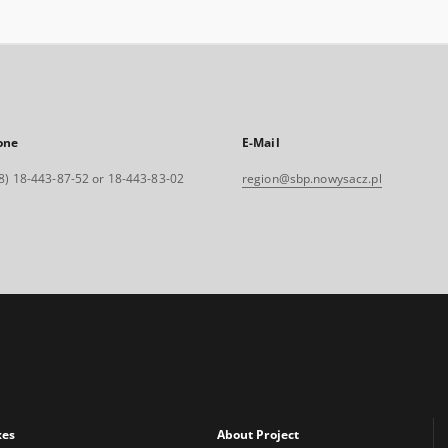
one
E-Mail
8) 18-443-87-52 or 18-443-83-02
region@sbp.nowysacz.pl
xes
About Project