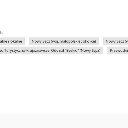
s:
lne i lokalne
Nowy Sącz (woj. małopolskie ; okolice)
Nowy Sącz (w
wo Turystyczno-Krajoznawcze. Oddział "Beskid" (Nowy Sącz)
Przewodni