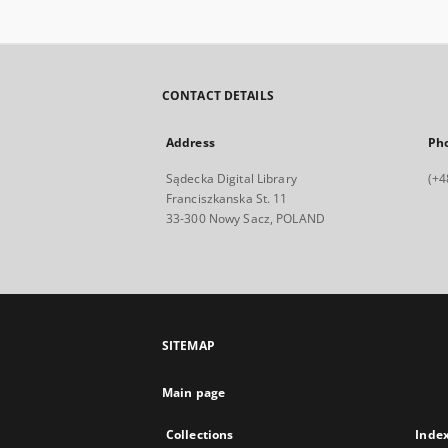
CONTACT DETAILS
Address
Ph
Sądecka Digital Library
(+4
Franciszkanska St. 11
33-300 Nowy Sacz, POLAND
SITEMAP
Main page
Collections
Inde