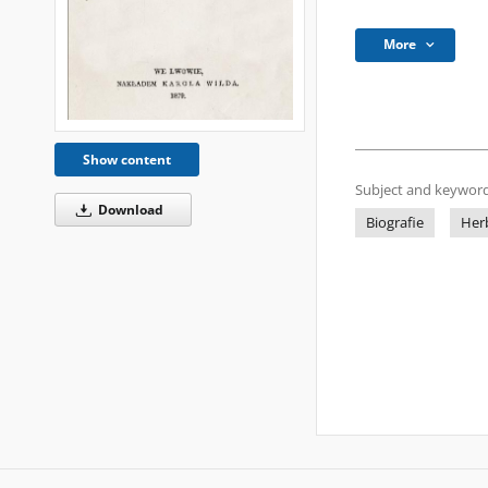
More
Show content
Subject and keyword
Download
Biografie
Herb