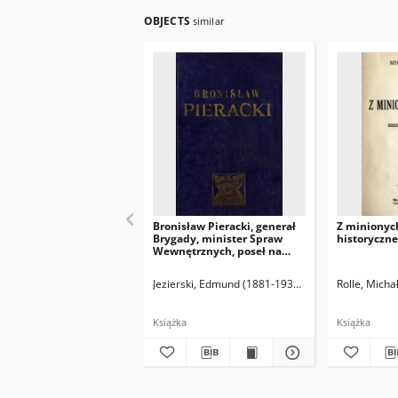
OBJECTS
similar
Bronisław Pieracki, generał
Z minionych
Brygady, minister Spraw
historyczne 
Wewnętrznych, poseł na
Sejm, żołnierz, mąż stanu,
człowiek.
Jezierski, Edmund (1881-1935). Opracowanie
Rolle, Micha
Książka
Książka