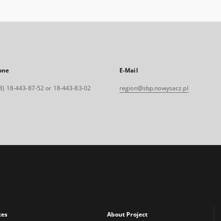
one
E-Mail
8) 18-443-87-52 or 18-443-83-02
region@sbp.nowysacz.pl
xes
About Project