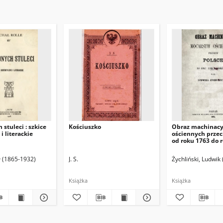
 stuleci : szkice
Kościuszko
Obraz machinacy
i literackie
ościennych przec
od roku 1763 do 
ł (1865-1932)
J. S.
Żychliński, Ludwik
Książka
Książka