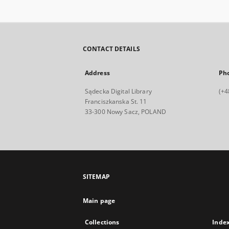
CONTACT DETAILS
Address
Ph
Sądecka Digital Library
(+4
Franciszkanska St. 11
33-300 Nowy Sacz, POLAND
SITEMAP
Main page
Collections
Inde