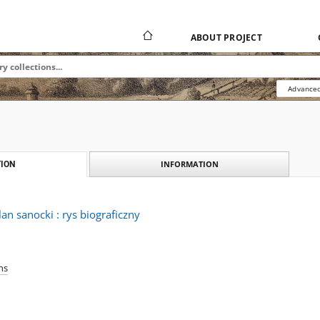
ABOUT PROJECT
Advanced
INFORMATION
ION
an sanocki : rys biograficzny
ns