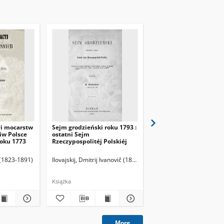
i mocarstw
Sejm grodzieński roku 1793 :
Stósunki Leszka Białeg
iw Polsce
ostatni Sejm
Rusią i Węgrami.
roku 1773
Rzeczypospolitéj Polskiéj
 (1823-1891)
Ilovajskij, Dmitrij Ivanovič (1832-1920)
Droba, Ludwik (1854-18
Iwanowski, M. Tłumacz
Książka
Książka
More