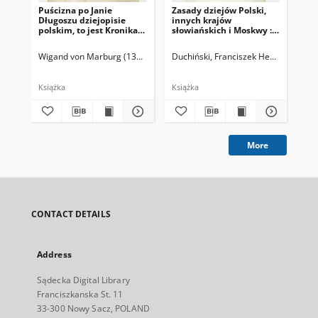
Puścizna po Janie
Zasady dziejów Polski,
Zas
Długoszu dziejopisie
innych krajów
in
polskim, to jest Kronika
słowiańskich i Moskwy :
sło
Wiganda z Marburga
wyjaśnienie rzeczy co do
Cz.
rycerza i kapłana zakonu
pomnika mającego być
Wigand von Marburg (1311-1394)
Duchiński, Franciszek Henryk (1816-
Raczyński, Edward (1786-1845). Tł
Duc
krzyżackiego na
postawionym w
wezwanie Długosza z
Nowogrodzie na
rymowanej kroniki
pamiątkę założenia
Książka
Książka
Ksi
niemieckiej na język
Państwa Moskiewskiego
łaciński przetłomaczona.
jakoby w 862 roku. Cz. 2.
More
CONTACT DETAILS
Address
Sądecka Digital Library
Franciszkanska St. 11
33-300 Nowy Sacz, POLAND