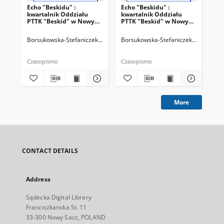
Echo "Beskidu" :
Echo "Beskidu" :
Ech
kwartalnik Oddziału
kwartalnik Oddziału
kw
PTTK "Beskid" w Nowym
PTTK "Beskid" w Nowym
PT
Sączu. 2000, nr 2(38)
Sączu. 2000, nr 3(39)
Sąc
Borsukowska-Stefaniczek, Małgorzata. Redaktor
Borsukowska-Stefaniczek, Małgorzat
Sobczyk, Adam. Reda
Bor
Czasopismo
Czasopismo
Cza
More
CONTACT DETAILS
Address
Sądecka Digital Library
Franciszkanska St. 11
33-300 Nowy Sacz, POLAND