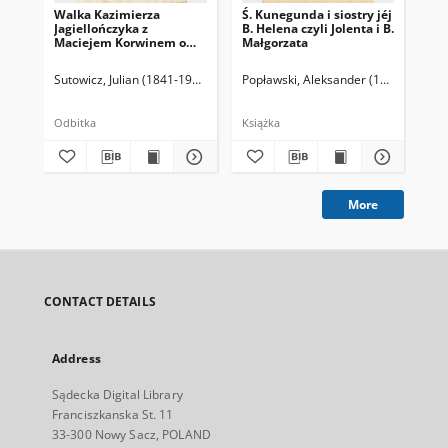
Walka Kazimierza
Ś. Kunegunda i siostry jéj
Stó
Jagiellończyka z
B. Helena czyli Jolenta i B.
Rus
Maciejem Korwinem o
Małgorzata
koronę czeską
Sutowicz, Julian (1841-1900)
Popławski, Aleksander (1835-po 1914
Dro
Odbitka
Książka
Ksi
More
CONTACT DETAILS
Address
Sądecka Digital Library
Franciszkanska St. 11
33-300 Nowy Sacz, POLAND