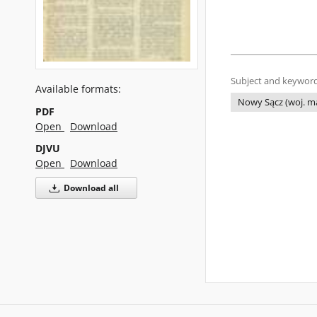
Subject and keyword
Available formats:
Nowy Sącz (woj. ma
PDF
Open
Download
DJVU
Open
Download
Download all