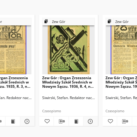
ór
Zew Gór
Zew Gór
rgan Zrzeszenia
Zew Gór : Organ Zrzeszenia
Zew Gór : Organ 
zkół Średnich w
Młodzieży Szkół Średnich w
Młodzieży Szkół 
. 1935, R. 3, nr
Nowym Sączu. 1936, R. 4, nr
Nowym Sączu. 1936
20
21
ktor naczelny
efan. Redaktor naczelny
Siwirski, Stefan. Redaktor naczelny
Siwirski, Stefan. 
Czasopismo
Czasopismo