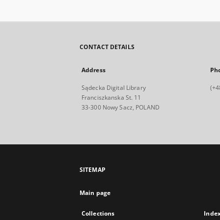
CONTACT DETAILS
Address
Ph
Sądecka Digital Library
(+4
Franciszkanska St. 11
33-300 Nowy Sacz, POLAND
SITEMAP
Main page
Collections
Inde