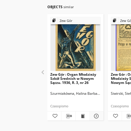
OBJECTS
similar
Zew Gór
Zew G
Zew Gór : Organ Młodzieży
Zew Gór : O
Szkół Średnich w Nowym
Młodzieży S
Sączu. 1936, R. 3, nr 26
Nowym Sączu
15
Szurmiakówna, Halina Barbara (1920-1945). Reda
Siwirski, St
Czasopismo
Czasopismo