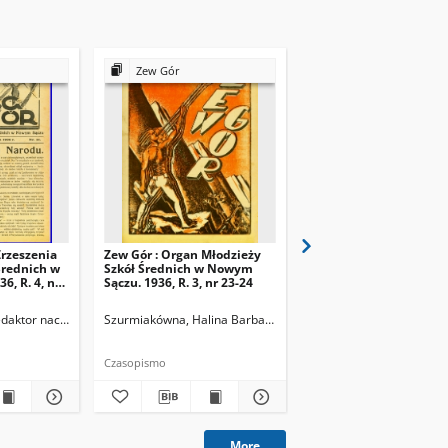
Zew Gór
Zew Gór
Zrzeszenia
Zew Gór : Organ Młodzieży
Zew Gór : Organ Młodz
Średnich w
Szkół Średnich w Nowym
Szkół Średnich w Now
, R. 4, nr
Sączu. 1936, R. 3, nr 23-24
Sączu. 1936, R. 3, nr 25
Redaktor naczelny
Szurmiakówna, Halina Barbara (1920-1945). Redaktor naczel
Szurmiakówna, Halina B
Czasopismo
Czasopismo
More