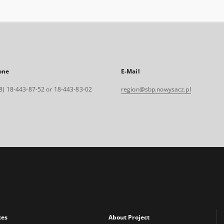
one
E-Mail
8) 18-443-87-52 or 18-443-83-02
region@sbp.nowysacz.pl
xes
About Project