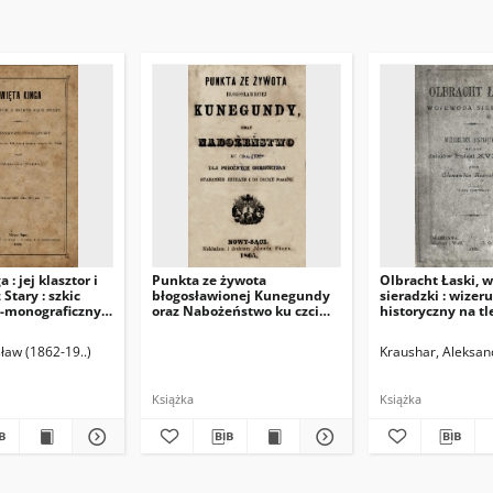
 : jej klasztor i
Punkta ze żywota
Olbracht Łaski, 
Stary : szkic
błogosławionej Kunegundy
sieradzki : wizer
o-monograficzny
oraz Nabożeństwo ku czci
historyczny na tl
ę uroczystości
tejże dla pobożnych
Polski XVI wieku. 
 rocznicy śmierci
chrześcijan starannie
sław (1862-19..)
Kraushar, Aleksan
zebrane i do druku podane
Książka
Książka