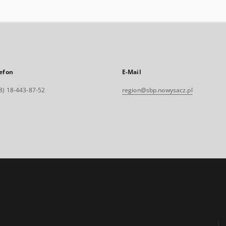
efon
E-Mail
8) 18-443-87-52
region@sbp.nowysacz.pl