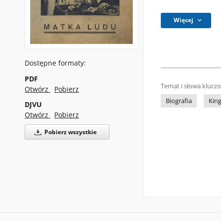
Więcej
Dostępne formaty:
PDF
Temat i słowa klucz
Otwórz
Pobierz
Biografia
King
DJVU
Otwórz
Pobierz
Pobierz wszystkie