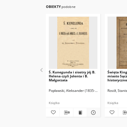
OBIEKTY
podobne
Ś. Kunegunda i siostry jéj B.
Święta Kinga
Helena czyli Jolenta i B.
miasto Sącz 
Małgorzata
historyczn
na pamiątk
600 letniej
Popławski, Aleksander (1835-po 1914)
Rosół, Stani
św. Kingi.
Książka
Książka