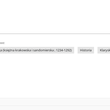
owe:
a (księżna krakowska i sandomierska ; 1234-1292)
Historia
Klarysk