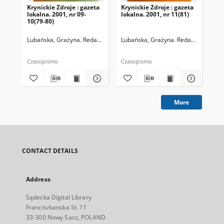
Krynickie Zdroje : gazeta
Krynickie Zdroje : gazeta
Kry
lokalna. 2001, nr 09-
lokalna. 2001, nr 11(81)
lok
10(79-80)
Lubańska, Grażyna. Redaktor naczelny
Lubańska, Grażyna. Redaktor naczel
Lub
Czasopismo
Czasopismo
Cza
More
CONTACT DETAILS
Address
Sądecka Digital Library
Franciszkanska St. 11
33-300 Nowy Sacz, POLAND