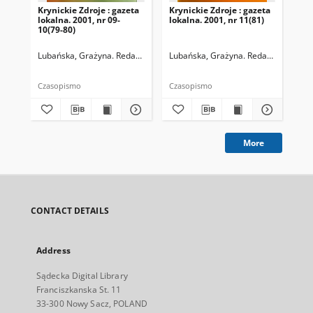
Krynickie Zdroje : gazeta
Krynickie Zdroje : gazeta
Kry
lokalna. 2001, nr 09-
lokalna. 2001, nr 11(81)
lok
10(79-80)
Lubańska, Grażyna. Redaktor naczelny
Lubańska, Grażyna. Redaktor naczel
Lub
Czasopismo
Czasopismo
Cza
More
CONTACT DETAILS
Address
Sądecka Digital Library
Franciszkanska St. 11
33-300 Nowy Sacz, POLAND