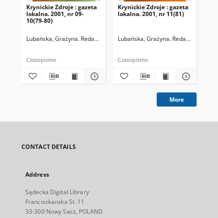
Krynickie Zdroje : gazeta
Krynickie Zdroje : gazeta
Kry
lokalna. 2001, nr 09-
lokalna. 2001, nr 11(81)
lok
10(79-80)
Lubańska, Grażyna. Redaktor naczelny
Lubańska, Grażyna. Redaktor naczel
Lub
Czasopismo
Czasopismo
Cza
More
CONTACT DETAILS
Address
Sądecka Digital Library
Franciszkanska St. 11
33-300 Nowy Sacz, POLAND