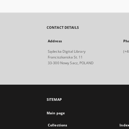
CONTACT DETAILS
Address
Ph
Sądecka Digital Library
(+4
Franciszkanska St. 11
33-300 Nowy Sacz, POLAND
SITEMAP
Main page
Collections
Inde