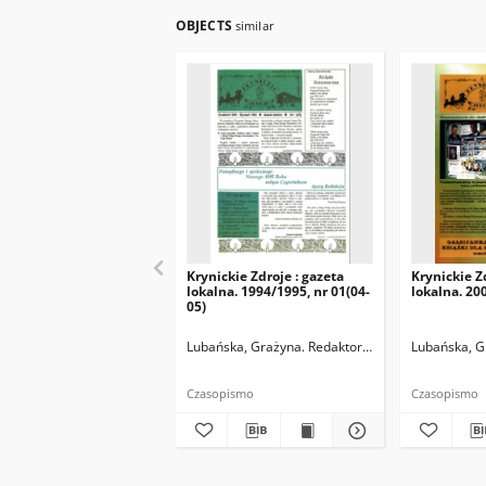
OBJECTS
similar
Krynickie Zdroje : gazeta
Krynickie Z
lokalna. 1994/1995, nr 01(04-
lokalna. 200
05)
Lubańska, Grażyna. Redaktor naczelny
Lubańska, G
Czasopismo
Czasopismo