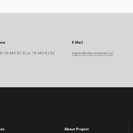
one
E-Mail
8) 18-443-87-52 or 18-443-83-02
region@sbp.nowysacz.pl
xes
About Project