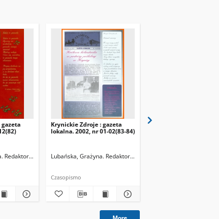
: gazeta
Krynickie Zdroje : gazeta
Krynickie Zdroje : gaze
12(82)
lokalna. 2002, nr 01-02(83-84)
lokalna. 2002, nr 03(85)
. Redaktor naczelny
Lubańska, Grażyna. Redaktor naczelny
Lubańska, Grażyna. Reda
Czasopismo
Czasopismo
More