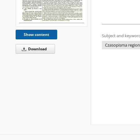
Show content
Subject and keyword
Czasopisma regiona
Download