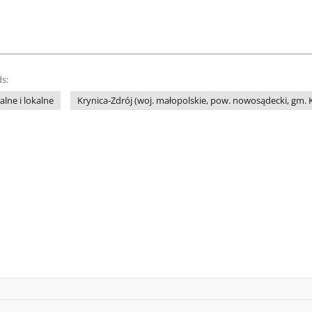
s:
lne i lokalne
Krynica-Zdrój (woj. małopolskie, pow. nowosądecki, gm. K