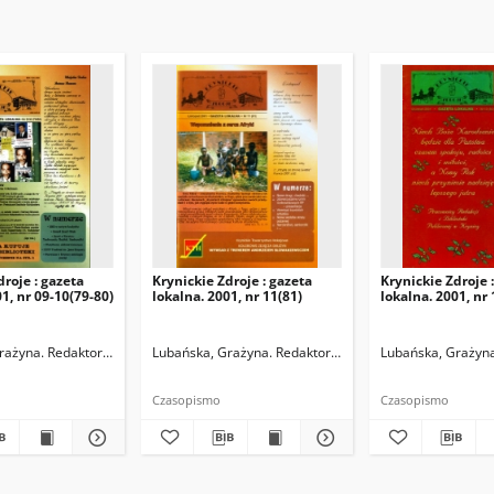
droje : gazeta
Krynickie Zdroje : gazeta
Krynickie Zdroje 
1, nr 09-10(79-80)
lokalna. 2001, nr 11(81)
lokalna. 2001, nr 
rażyna. Redaktor naczelny
Lubańska, Grażyna. Redaktor naczelny
Lubańska, Grażyna
Czasopismo
Czasopismo