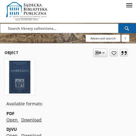
Advanced search
?
OBJECT
Available formats:
PDF
Open
Download
DJVU
Open
Download