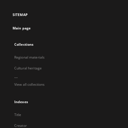
in
in
in
in
a
a
a
a
SITEMAP
new
new
new
new
tab
tab
tab
tab
Main page
Collections
Regional materials
Cultural heritage
...
View all collections
Indexes
Title
Creator