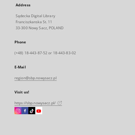
Address
Sądecka Digital Library
Franciszkanska St. 11
33-300 Nowy Sacz, POLAND
Phone
(+48) 18-443-87-52 or 18-443-83-02
E-Mail
region@sbp.nowysacz.pl
Visit us!
https://sbp.nowysacz.pl/
Instagram
Facebook
Instagram
Instagram
External
External
External
External
link,
link,
link,
link,
will
will
will
will
open
open
open
open