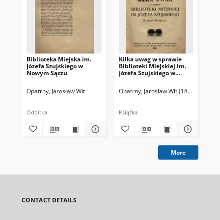
Biblioteka Miejska im.
Kilka uwag w sprawie
San
Józefa Szujskiego w
Biblioteki Miejskiej im.
zb
Nowym Sączu
Józefa Szujskiego w
Woj
Nowym Sączu
Pub
Sz
Opatrny, Jarosław Wit
Opatrny, Jarosław Wit (1882-1977)
Kos
Są
Odbitka
Książka
Ksi
More
CONTACT DETAILS