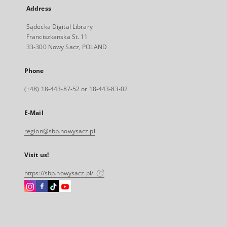
Address
Sądecka Digital Library
Franciszkanska St. 11
33-300 Nowy Sacz, POLAND
Phone
(+48) 18-443-87-52 or 18-443-83-02
E-Mail
region@sbp.nowysacz.pl
Visit us!
https://sbp.nowysacz.pl/
Instagram
Facebook
Instagram
Instagram
External
External
External
External
link,
link,
link,
link,
will
will
will
will
open
open
open
open