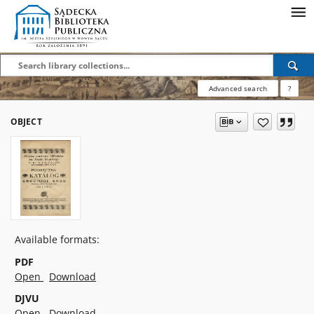
Advanced search
?
OBJECT
Available formats:
PDF
Open
Download
DJVU
Open
Download