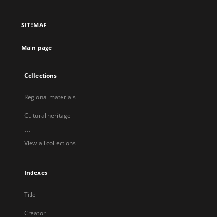
in
in
in
in
a
a
a
a
SITEMAP
new
new
new
new
tab
tab
tab
tab
Main page
Collections
Regional materials
Cultural heritage
...
View all collections
Indexes
Title
Creator