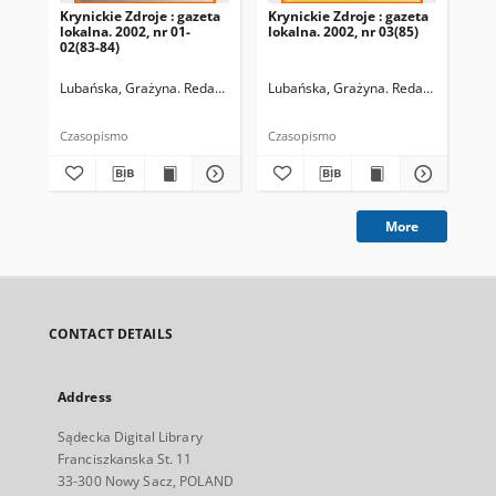
Krynickie Zdroje : gazeta
Krynickie Zdroje : gazeta
Kry
lokalna. 2002, nr 01-
lokalna. 2002, nr 03(85)
lok
02(83-84)
05(
Lubańska, Grażyna. Redaktor naczelny
Lubańska, Grażyna. Redaktor naczel
Lub
Czasopismo
Czasopismo
Cza
More
CONTACT DETAILS
Address
Sądecka Digital Library
Franciszkanska St. 11
33-300 Nowy Sacz, POLAND