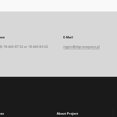
one
E-Mail
8) 18-443-87-52 or 18-443-83-02
region@sbp.nowysacz.pl
xes
About Project