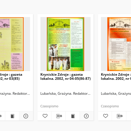
droje : gazeta
Krynickie Zdroje : gazeta
Krynickie Zdroje 
2, nr 03(85)
lokalna. 2002, nr 04-05(86-87)
lokalna. 2002, nr
rażyna. Redaktor naczelny
Lubańska, Grażyna. Redaktor naczelny
Lubańska, Grażyna
Czasopismo
Czasopismo