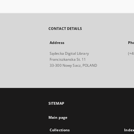
CONTACT DETAILS
Address
Ph
Sądecka Digital Library
(+4
Franciszkanska St. 11
33-300 Nowy Sacz, POLAND
SITEMAP
Main page
Collections
Inde