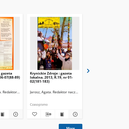
: gazeta
Krynickie Zdroje : gazeta
Krynickie Zdroje : gaze
 06-07(88-89)
lokalna. 2013, R.19, nr 01-
lokalna. 2013, R.19, nr
02(181-183)
03(184)
. Redaktor naczelny
Jarosz, Agata. Redaktor naczelny
Jarosz, Agata. Redaktor 
Czasopismo
Czasopismo
More