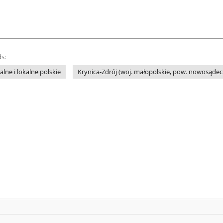
s:
lne i lokalne polskie
Krynica-Zdrój (woj. małopolskie, pow. nowosądeck