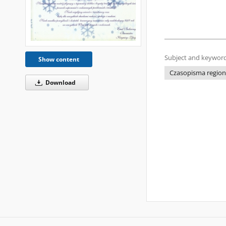
Subject and keyword
Show content
Czasopisma regiona
Download