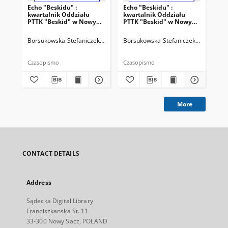
Echo "Beskidu" :
Echo "Beskidu" :
Ech
kwartalnik Oddziału
kwartalnik Oddziału
kw
PTTK "Beskid" w Nowym
PTTK "Beskid" w Nowym
PT
Sączu. 2000, nr 2(38)
Sączu. 2000, nr 3(39)
Sąc
Borsukowska-Stefaniczek, Małgorzata. Redaktor
Borsukowska-Stefaniczek, Małgorzat
Sobczyk, Adam. Reda
Bor
Czasopismo
Czasopismo
Cza
More
CONTACT DETAILS
Address
Sądecka Digital Library
Franciszkanska St. 11
33-300 Nowy Sacz, POLAND