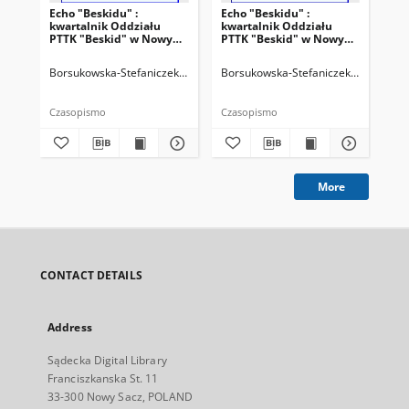
Echo "Beskidu" :
Echo "Beskidu" :
Ech
kwartalnik Oddziału
kwartalnik Oddziału
kw
PTTK "Beskid" w Nowym
PTTK "Beskid" w Nowym
PT
Sączu. 2000, nr 2(38)
Sączu. 2000, nr 3(39)
Sąc
Borsukowska-Stefaniczek, Małgorzata. Redaktor
Borsukowska-Stefaniczek, Małgorzat
Sobczyk, Adam. Reda
Bor
Czasopismo
Czasopismo
Cza
More
CONTACT DETAILS
Address
Sądecka Digital Library
Franciszkanska St. 11
33-300 Nowy Sacz, POLAND