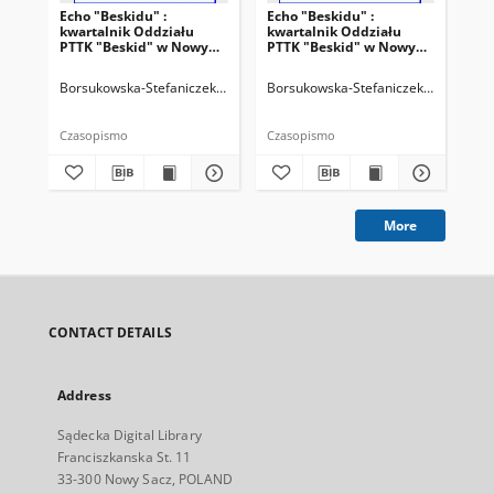
Echo "Beskidu" :
Echo "Beskidu" :
Ech
kwartalnik Oddziału
kwartalnik Oddziału
kw
PTTK "Beskid" w Nowym
PTTK "Beskid" w Nowym
PT
Sączu. 2000, nr 2(38)
Sączu. 2000, nr 3(39)
Sąc
Borsukowska-Stefaniczek, Małgorzata. Redaktor
Borsukowska-Stefaniczek, Małgorzat
Sobczyk, Adam. Reda
Bor
Czasopismo
Czasopismo
Cza
More
CONTACT DETAILS
Address
Sądecka Digital Library
Franciszkanska St. 11
33-300 Nowy Sacz, POLAND