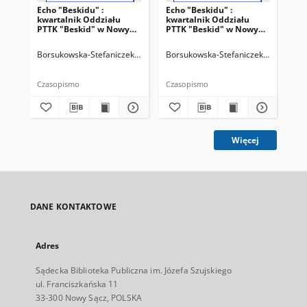
Echo "Beskidu" :
Echo "Beskidu" :
Ech
kwartalnik Oddziału
kwartalnik Oddziału
kw
PTTK "Beskid" w Nowym
PTTK "Beskid" w Nowym
PT
Sączu. 2000, nr 2(38)
Sączu. 2000, nr 3(39)
Sąc
Borsukowska-Stefaniczek, Małgorzata. Redaktor
Borsukowska-Stefaniczek, Małgorzat
Sobczyk, Adam. Reda
Bor
Czasopismo
Czasopismo
Cza
Więcej
DANE KONTAKTOWE
Adres
Sądecka Biblioteka Publiczna im. Józefa Szujskiego
ul. Franciszkańska 11
33-300 Nowy Sącz, POLSKA