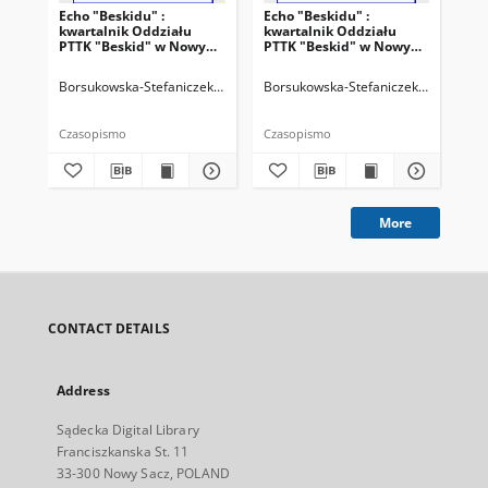
Echo "Beskidu" :
Echo "Beskidu" :
Ech
kwartalnik Oddziału
kwartalnik Oddziału
kw
PTTK "Beskid" w Nowym
PTTK "Beskid" w Nowym
PT
Sączu. 2000, nr 2(38)
Sączu. 1999, nr 4(36)
Sąc
Borsukowska-Stefaniczek, Małgorzata. Redaktor
Borsukowska-Stefaniczek, Małgorzat
Sobczyk, Adam. Reda
Bor
Czasopismo
Czasopismo
Cza
More
CONTACT DETAILS
Address
Sądecka Digital Library
Franciszkanska St. 11
33-300 Nowy Sacz, POLAND