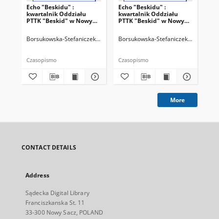
Echo "Beskidu" :
Echo "Beskidu" :
Ech
kwartalnik Oddziału
kwartalnik Oddziału
kw
PTTK "Beskid" w Nowym
PTTK "Beskid" w Nowym
PT
Sączu. 2000, nr 2(38)
Sączu. 2000, nr 3(39)
Sąc
Borsukowska-Stefaniczek, Małgorzata. Redaktor
Borsukowska-Stefaniczek, Małgorzat
Sobczyk, Adam. Reda
Bor
Czasopismo
Czasopismo
Cza
More
CONTACT DETAILS
Address
Sądecka Digital Library
Franciszkanska St. 11
33-300 Nowy Sacz, POLAND