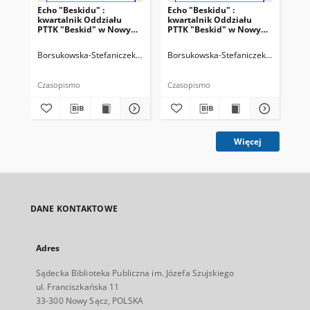
Echo "Beskidu" :
Echo "Beskidu" :
Ech
kwartalnik Oddziału
kwartalnik Oddziału
kw
PTTK "Beskid" w Nowym
PTTK "Beskid" w Nowym
PT
Sączu. 2000, nr 2(38)
Sączu. 2000, nr 3(39)
Sąc
Borsukowska-Stefaniczek, Małgorzata. Redaktor
Borsukowska-Stefaniczek, Małgorzat
Sobczyk, Adam. Reda
Bor
Czasopismo
Czasopismo
Cza
Więcej
DANE KONTAKTOWE
Adres
Sądecka Biblioteka Publiczna im. Józefa Szujskiego
ul. Franciszkańska 11
33-300 Nowy Sącz, POLSKA