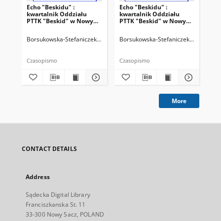
Echo "Beskidu" :
Echo "Beskidu" :
Ech
kwartalnik Oddziału
kwartalnik Oddziału
kw
PTTK "Beskid" w Nowym
PTTK "Beskid" w Nowym
PT
Sączu. 2000, nr 2(38)
Sączu. 2000, nr 3(39)
Sąc
Borsukowska-Stefaniczek, Małgorzata. Redaktor
Borsukowska-Stefaniczek, Małgorzat
Sobczyk, Adam. Reda
Bor
Czasopismo
Czasopismo
Cza
More
CONTACT DETAILS
Address
Sądecka Digital Library
Franciszkanska St. 11
33-300 Nowy Sacz, POLAND