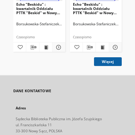
Echo "Beskidu" :
Echo "Beskidu" :
Ech
kwartalnik Oddziału
kwartalnik Oddziału
kw
PTTK "Beskid" w Nowym
PTTK "Beskid" w Nowym
PT
Sączu. 2000, nr 2(38)
Sączu. 2000, nr 3(39)
Sąc
Borsukowska-Stefaniczek, Małgorzata. Redaktor
Borsukowska-Stefaniczek, Małgorzat
Sobczyk, Adam. Reda
Bor
Czasopismo
Czasopismo
Cza
Więcej
DANE KONTAKTOWE
Adres
Sądecka Biblioteka Publiczna im. Józefa Szujskiego
ul. Franciszkańska 11
33-300 Nowy Sącz, POLSKA