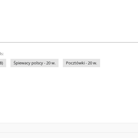
s:
8)
Śpiewacy polscy - 20 w.
Pocztówki - 20 w.