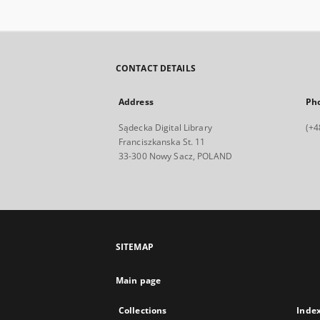
CONTACT DETAILS
Address
Ph
Sądecka Digital Library
(+4
Franciszkanska St. 11
33-300 Nowy Sacz, POLAND
SITEMAP
Main page
Collections
Inde