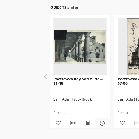
OBJECTS
similar
Pocztówka Ady Sari z 1922-
Pocztówka A
11-18
07-06
Sari, Ada (1886-1968).
Sari, Ada (1
Rękopis
Rękopis