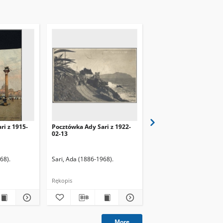
ri z 1915-
Pocztówka Ady Sari z 1922-
Pocztówka Ady Sari z 1
02-13
12-17
68).
Sari, Ada (1886-1968).
Sari, Ada (1886-1968).
Rękopis
Rękopis
More