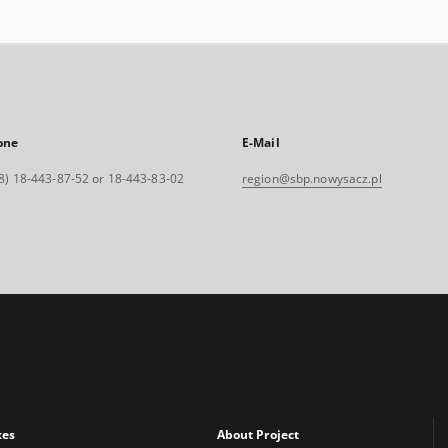
one
E-Mail
8) 18-443-87-52 or 18-443-83-02
region@sbp.nowysacz.pl
xes
About Project