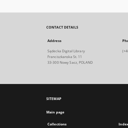
CONTACT DETAILS
Address
Ph
Sądecka Digital Library
(+4
Franciszkanska St. 11
33-300 Nowy Sacz, POLAND
SITEMAP
Main page
Collections
Inde