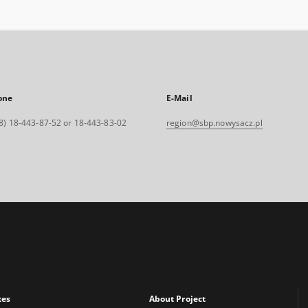
one
E-Mail
8) 18-443-87-52 or 18-443-83-02
region@sbp.nowysacz.pl
xes
About Project