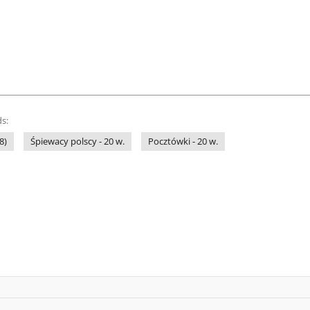
s:
8)
Śpiewacy polscy - 20 w.
Pocztówki - 20 w.