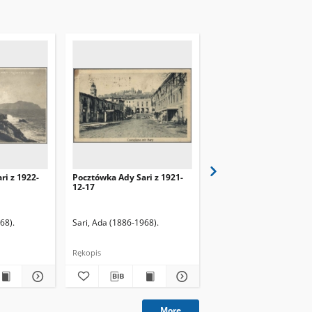
ri z 1922-
Pocztówka Ady Sari z 1921-
Pocztówka Ady Sari z 1
12-17
11-12
68).
Sari, Ada (1886-1968).
Sari, Ada (1886-1968).
Rękopis
Rękopis
More