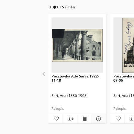
OBJECTS
similar
Pocztówka Ady Sari z 1922-
Pocztówka A
11-18
07-06
Sari, Ada (1886-1968).
Sari, Ada (1
Rękopis
Rękopis