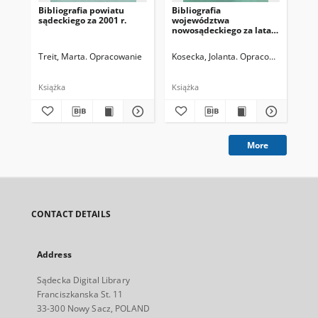
Bibliografia powiatu
Bibliografia
Bib
sądeckiego za 2001 r.
województwa
sąd
nowosądeckiego za lata
1990-1994
Treit, Marta. Opracowanie
Kosecka, Jolanta. Opracowanie
Tre
Książka
Książka
Ksi
More
CONTACT DETAILS
Address
Sądecka Digital Library
Franciszkanska St. 11
33-300 Nowy Sacz, POLAND