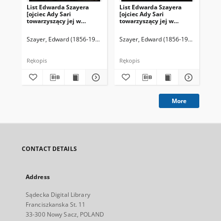
List Edwarda Szayera
List Edwarda Szayera
Lis
[ojciec Ady Sari
[ojciec Ady Sari
[oj
towarzyszący jej w
towarzyszący jej w
tow
podróżach artystycznych]
podróżach artystycznych]
pod
z 1909-06-01
z 1909-06-04
z 1
Szayer, Edward (1856-1940)
Szayer, Edward (1856-1940)
Sza
Rękopis
Rękopis
Ręk
More
CONTACT DETAILS
Address
Sądecka Digital Library
Franciszkanska St. 11
33-300 Nowy Sacz, POLAND