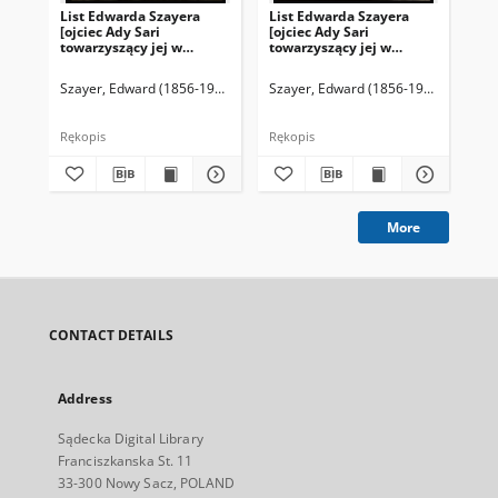
List Edwarda Szayera
List Edwarda Szayera
Lis
[ojciec Ady Sari
[ojciec Ady Sari
[oj
towarzyszący jej w
towarzyszący jej w
tow
podróżach artystycznych]
podróżach artystycznych]
pod
z 1909-06-04
z 1909-06-06/09
z 1
Szayer, Edward (1856-1940)
Szayer, Edward (1856-1940)
Sza
Rękopis
Rękopis
Ręk
More
CONTACT DETAILS
Address
Sądecka Digital Library
Franciszkanska St. 11
33-300 Nowy Sacz, POLAND