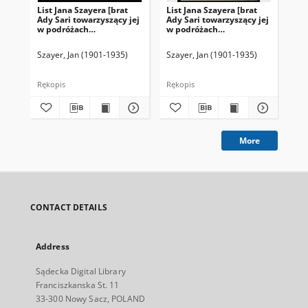
List Jana Szayera [brat
List Jana Szayera [brat
Lis
Ady Sari towarzyszący jej
Ady Sari towarzyszący jej
Ady
w podróżach
w podróżach
w 
artystycznych] z 1926-02-
artystycznych] z 1926-03-
art
04
14
20
Szayer, Jan (1901-1935)
Szayer, Jan (1901-1935)
Sza
Rękopis
Rękopis
Ręk
More
CONTACT DETAILS
Address
Sądecka Digital Library
Franciszkanska St. 11
33-300 Nowy Sacz, POLAND