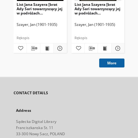
List Jana Szayera [brat
List Jana Szayera [brat
Lis
Ady Sari towarzyszący jej
Ady Sari towarzyszący jej
Ady
w podróżach
w podróżach
w 
artystycznych] z 1926-02-
artystycznych] z 1926-03-
art
04
14
20
Szayer, Jan (1901-1935)
Szayer, Jan (1901-1935)
Sza
Rękopis
Rękopis
Ręk
More
CONTACT DETAILS
Address
Sądecka Digital Library
Franciszkanska St. 11
33-300 Nowy Sacz, POLAND