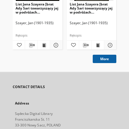
List Jana Szayera [brat
List Jana Szayera [brat
Lis
Ady Sari towarzyszący jej
Ady Sari towarzyszący jej
Ady
w podróżach
w podróżach
w 
artystycznych] z 1926-02-
artystycznych] z 1926-03-
art
04
14
20
Szayer, Jan (1901-1935)
Szayer, Jan (1901-1935)
Sza
Rękopis
Rękopis
Ręk
More
CONTACT DETAILS
Address
Sądecka Digital Library
Franciszkanska St. 11
33-300 Nowy Sacz, POLAND