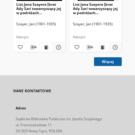
List Jana Szayera [brat
List Jana Szayera [brat
Lis
Ady Sari towarzyszący jej
Ady Sari towarzyszący jej
Ady
w podróżach
w podróżach
w 
artystycznych] z 1926-02-
artystycznych] z 1926-03-
art
04
14
20
Szayer, Jan (1901-1935)
Szayer, Jan (1901-1935)
Sza
Rękopis
Rękopis
Ręk
Więcej
DANE KONTAKTOWE
Adres
Sądecka Biblioteka Publiczna im. Józefa Szujskiego
ul. Franciszkańska 11
33-300 Nowy Sącz, POLSKA