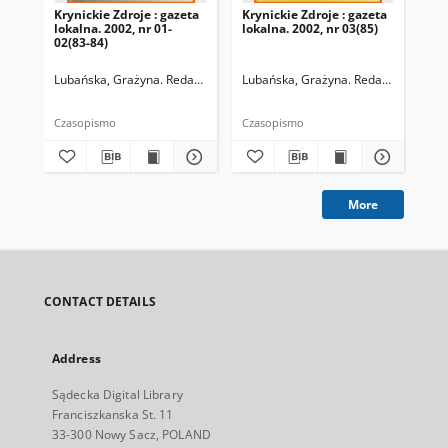
Krynickie Zdroje : gazeta
Krynickie Zdroje : gazeta
Kry
lokalna. 2002, nr 01-
lokalna. 2002, nr 03(85)
lok
02(83-84)
05(
Lubańska, Grażyna. Redaktor naczelny
Lubańska, Grażyna. Redaktor naczel
Lub
Czasopismo
Czasopismo
Cza
More
CONTACT DETAILS
Address
Sądecka Digital Library
Franciszkanska St. 11
33-300 Nowy Sacz, POLAND