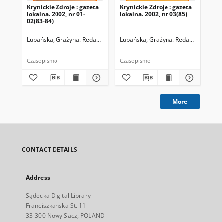
Krynickie Zdroje : gazeta
Krynickie Zdroje : gazeta
Kry
lokalna. 2002, nr 01-
lokalna. 2002, nr 03(85)
lok
02(83-84)
05(
Lubańska, Grażyna. Redaktor naczelny
Lubańska, Grażyna. Redaktor naczel
Lub
Czasopismo
Czasopismo
Cza
More
CONTACT DETAILS
Address
Sądecka Digital Library
Franciszkanska St. 11
33-300 Nowy Sacz, POLAND